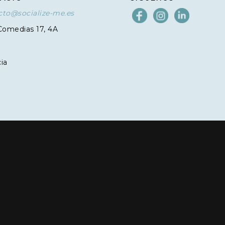
cto@socialize-me.es
Comedias 17, 4A
3
ia